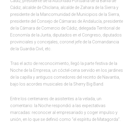
Cádiz, presidente de la Autoridad Portuaria de la Bahía de
Cádiz, alcalde de Chiclana, alcalde de Zahara de la Sierra y
presidente de la Mancomunidad de Municipios de la Sierra,
presidente del Consejo de Cámaras de Andalucía, presidente
de la Cámara de Comercio de Cádiz, delegada Territorial de
Economía de la Junta, diputados en el Congreso, diputados
provinciales y concejales, coronel jefe de la Comandancia
de la Guardia Civil, etc.
Tras el acto de reconocimiento, llegó la parte festiva de la
Noche de la Empresa, un cóctel-cena servido en los jardines
de la capilla y antiguos comedores del recinto de Navantia,
bajo los acordes musicales de la Sherry Big Band.
Entre los centenares de asistentes a la velada, un
comentario: la Noche respondió a las expectativas
marcadas: reconocer al empresariado y coger impulso y
unión, en lo que se definió como “el espíritu de Matagorda”.